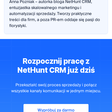
Anna Pozniak – autorka bloga NetHunt CRM,
entuzjastka skalowalnego marketingu i
automatyzacji sprzedaży. Tworzy praktyczne
treści dla firm, a poza PR-em oddaje się pasji do
florystyki.
Rozpocznij pracę z
NetHunt CRM już dziś
Przekształć swój proces sprzedaży i połącz
wszystkie kanały komunikacji w jednym miejscu.
Wypróbuj za darmo