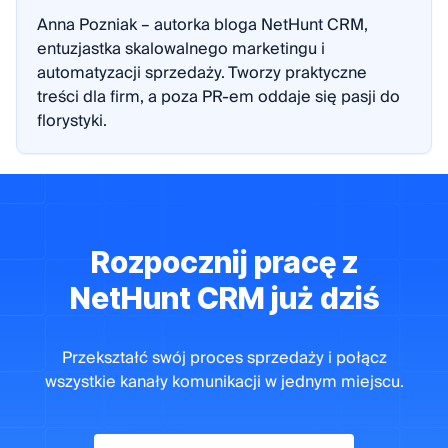
Obniża koszty pozyskiwania leadów w dłuższej
Anna Pozniak – autorka bloga NetHunt CRM,
entuzjastka skalowalnego marketingu i
perspektywie.
automatyzacji sprzedaży. Tworzy praktyczne
treści dla firm, a poza PR-em oddaje się pasji do
Pomaga budować lojalność i długoterminowe
florystyki.
relacje z klientami.
Wzmacnia wizerunek marki jako eksperta w
branży.
Rozpocznij pracę z
NetHunt CRM już dziś
Wady:
Wymaga cierpliwości – efekty nie są
Przekształć swój proces sprzedaży i połącz
wszystkie kanały komunikacji w jednym miejscu.
natychmiastowe.
Konieczne jest regularne tworzenie