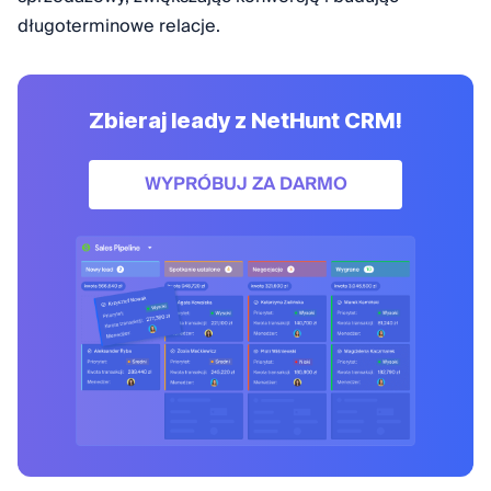
długoterminowe relacje.
Zbieraj leady z NetHunt CRM!
WYPRÓBUJ ZA DARMO