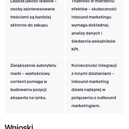
Lepsza jakość leadów –
Trudność w mierzeniu
osoby zainteresowane
efektów – skuteczność
treściami są bardziej
inbound marketingu
skłonne do zakupu.
wymaga dokładnej
analizy danych i
śledzenia wskaźników
KPI.
Zwiększenie autorytetu
Konieczność integracji
marki – wartościowy
z innymi działaniami –
content pomaga w
inbound marketing
budowaniu pozycji
działa najlepiej w
eksperta na rynku.
połączeniu z outbound
marketingiem.
Wnioski